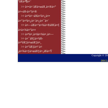
°à¥à¤¶à¤¨
>> à¤•à¤¨à¥à¤œà¥‚à¤®à¤°
à¤«à¥‹à¤°à¤®
>> à¤ªà¤¬à¥à¤²à¤¿à¤•
à¤“à¤ªà¤¿à¤¨à¤¿à¤¯à¤¨
>> à¤—à¥à¤°à¤¾à¤®à¥€à¤£
à¤­à¤¾à¤°à¤¤
>> à¤ªà¤‚à¤šà¤¾à¤‚à¤—
>> à¤¯à¥‡à¤²à¥‹
à¤ªà¥‡à¤œà¥‡à¤¸
>> à¤°à¥‡à¤² à¤
¡à¤¾à¤‡à¤œà¥‡à¤¸à¥à¤Ÿ
Copyright © 201
DISC