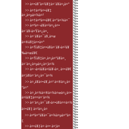
>> à¤•à¥ˆà¤²à¥‡à¤¨à¥à¤¡à¤°
>> à¤†à¤ªà¤•à¥‡
à¤¸à¤µà¤¾à¤²
>> à¤†à¤ªà¤•à¥€ à¤°à¤¾à¤¯
>> à¤ªà¤¬à¥à¤²à¤¿à¤•
à¤¨à¥‹à¤Ÿà¤¿à¤¸
>> à¤¨à¥à¤¯à¥‚à¤œ
à¤®à¥‡à¤•à¤°
>> à¤Ÿà¥‡à¤•à¥à¤¨à¥‹à¤²à¥
‰à¤œà¥€
>> à¤Ÿà¥‡à¤‚à¤¡à¤°à¥à¤¸
à¤¨à¤¿à¤µà¤¿à¤¦à¤¾
>> à¤¬à¤šà¥à¤šà¥‹à¤‚ à¤•à¥€
à¤¦à¥à¤¨à¤¿à¤¯à¤¾
>> à¤¸à¥à¤•à¥‚à¤² à¤®à¤¿à¤
°à¤°
>> à¤¸à¤¾à¤®à¤¾à¤œà¤¿à¤•
à¤šà¥‡à¤¤à¤¨à¤¾
>> à¤¨à¤¿à¤¯à¥‹à¤•à¥à¤¤à¤¾
à¤•à¥‡ à¤²à¤¿à¤
>> à¤ªà¤°à¥à¤¯à¤¾à¤µà¤°à¤
£
>> à¤•à¥ƒà¤·à¤• à¤¦à¤