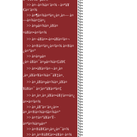
>> à¤–à¤¾à¤¨à¤¾ - à¤ªà¥
€à¤¨à¤¾
>> à¤¶à¤¾à¤ªà¤¿à¤‚à¤— à¤
—à¤¾à¤‡à¤¡
>> à¤µà¤¾à¤¸à¥à¤
¤à¥à¤•à¤²à¤¾
>> à¤¬à¥à¤•-à¤•à¥à¤²à¤¬
>> à¤®à¤¹à¤¿à¤²à¤¾ à¤®à¤
¿à¤°à¤°
>> à¤­à¤µà¤
¿à¤·à¥à¤¯à¤µà¤¾à¤£à¥€
>> à¤•à¥à¤²à¤¬ à¤¸à¤
‚à¤¸à¥à¤¥à¤¾à¤¯à¥‡à¤‚
>> à¤¸à¥à¤µà¤¾à¤¸à¥à¤
¥à¥à¤¯ à¤¦à¤°à¥à¤ªà¤£
>> à¤¸à¤‚à¤¸à¥à¤•à¥ƒà¤¤à¤¿
à¤•à¤²à¤¾
>> à¤¸à¥ˆà¤¨à¤¿à¤•
à¤¸à¤®à¤¾à¤šà¤¾à¤°
>> à¤†à¤°à¥à¤Ÿ-
à¤ªà¤¾à¤µà¤°
>> à¤®à¥€à¤¡à¤¿à¤¯à¤¾
>> à¤¸à¤®à¥€à¤•à¥à¤·à¤¾