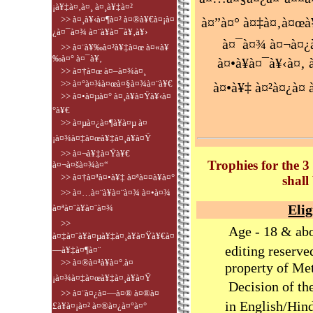
¡à¥‡à¤‚à¤¸ à¤¸à¥‡à¤²
>> à¤¸à¥‹à¤¶à¤² à¤®à¥€à¤¡à¤
à¤”à¤° à¤‡à¤‚à¤œà
¿à¤¯à¤¾ à¤¨à¥à¤¯à¥‚à¥›
à¤¯à¤¾ à¤¬à¤¿
>> à¤¨à¥‰à¤²à¥‡à¤œ à¤«à¥
‰à¤° à¤¯à¥‚
à¤•à¥à¤¯à¥‹à¤‚ 
>> à¤†à¤œ à¤–à¤¾à¤¸
>> à¤°à¤¾à¤œà¤§à¤¾à¤¨à¥€
à¤•à¥‡ à¤²à¤¿à¤
>> à¤•à¤µà¤° à¤¸à¥à¤Ÿà¥‹à¤
°à¥€
>> à¤µà¤¿à¤¶à¥à¤µ à¤
¡à¤¾à¤‡à¤œà¥‡à¤¸à¥à¤Ÿ
>> à¤¬à¥‡à¤Ÿà¥€
Trophies for the 3
à¤¬à¤šà¤¾à¤“
>> à¤†à¤ªà¤•à¥‡ à¤ªà¤¤à¥à¤°
shal
>> à¤…à¤¨à¥à¤¨à¤¾ à¤•à¤¾
Elig
à¤ªà¤¨à¥à¤¨à¤¾
>>
Age - 18 & ab
à¤‡à¤¨à¥à¤µà¥‡à¤¸à¥à¤Ÿà¥€à¤
editing reserve
—à¥‡à¤¶à¤¨
>> à¤®à¤ªà¥à¤°.à¤
property of Met
¡à¤¾à¤‡à¤œà¥‡à¤¸à¥à¤Ÿ
Decision of the
>> à¤¨à¤¿à¤—à¤® à¤®à¤
in English/Hind
£à¥à¤¡à¤² à¤®à¤¿à¤°à¤°