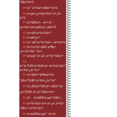
°à¥à¤ªà¤£
>> à¤¯à¤¾à¤¤à¥à¤°à¤¾
>> à¤µà¤¿à¤§à¤¾à¤¨à¤¸à¤­
à¤¾
>> à¤²à¥€à¤—à¤² à¤
¡à¤¾à¤‡à¤œà¥‡à¤¸à¥à¤Ÿ
>> à¤•à¥‹à¤²à¤¾à¤°
>> à¤­à¥‡à¤²
>> à¤¬à¥ˆà¤°à¤¾à¤—à¤¢à¤¼
>> à¤†à¤ªà¤•à¥€ à¤¶à¤
¿à¤•à¤¾à¤¯à¤¤
>> à¤œà¤¨à¤¸à¤‚à¤ªà¤°à¥à¤•
>>
à¤‘à¤Ÿà¥‹à¤®à¥‹à¤¬à¤¾à¤‡à¤²
à¤®à¤¿à¤°à¤°
>> à¤ªà¥à¤°à¥‰à¤ªà¤
°à¥à¤Ÿà¥€ à¤®à¤¿à¤°à¤°
>> à¤¸à¥‡à¤²à¥‡à¤¬à¥à¤°à¤
¿à¤Ÿà¥€ à¤¸à¤°à¥à¤•à¤²
>> à¤…à¤šà¥€à¤µà¤°à¥à¤¸
>> à¤ªà¤¾à¤ à¤• à¤¸à¤‚à¤ªà¤
°à¥à¤• à¤ªà¤¹à¤²
>> à¤œà¥€à¤µà¤¨ à¤¦à¤