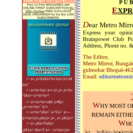
P U 
EXCLUSIVE SUBSCRIPTION OFFER
Free 12 Print MAGAZINES with
E
ONLINE+PRINT SUBSCRIPTION
Rs.
XPR
300/- PerYear
FREE EXCLUSIVE
DESK ORGANISER for the first 1000
SUBSCRIBERS.
D
ear Metro Mirr
Express your opini
Brainpower Club Pu
Address, Phone no. & 
The Editor,
Metro Mirror, Bungal
gulmohar Bhopal-46
Email:
editormetromi
>> à¤¸à¤®à¥à¤ªà¤¾à¤¦à¤•à¥
€à¤¯
>> à¤ªà¤¾à¤ à¤• à¤¸à¤‚à¤ªà¤
°à¥à¤• à¤ªà¤¹à¤²
>> à¤†à¤ªà¤•à¥€ à¤¶à¤
W
HY MOST O
¿à¤•à¤¾à¤¯à¤¤
>> à¤ªà¤°à¥à¤¯à¤Ÿà¤¨ à¤—
REMAIN EITHE
à¤¾à¤‡à¤¡à¥‡à¤‚à¤¸ à¤¸à¥‡à¤²
W
H
>> à¤¸à¥à¤Ÿà¥à¤
¡à¥‡à¤¨à¥à¤Ÿ à¤—à¤¾à¤‡à¤
à¤…à¤§à¤¿à¤•à¤¤à¤°