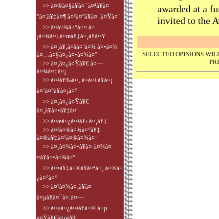
>> à¤®à¤§à¥à¤¯à¤ªà¥à¤
awarded at a fu
°à¤¦à¥‡à¤¶ à¤ªà¤°à¥à¤¯à¤Ÿà¤¨
invited to the 
>> à¤­à¤¾à¤°à¤¤ à¤
¡à¤¾à¤‡à¤œà¥‡à¤¸à¥à¤Ÿ
>> à¤¸à¥‚à¤šà¤¨à¤¾ à¤•à¤¾
SELECTED OPINIONS WIL
à¤…à¤§à¤¿à¤•à¤¾à¤°
PR
>> à¤¸à¤¿à¤Ÿà¥€ à¤—
à¤¾à¤‡à¤¡
>> à¤²à¥‰à¤‚ à¤à¤£à¥à¤¡
à¤‘à¤°à¥à¤¡à¤°
>> à¤¸à¤¿à¤Ÿà¥€
à¤¸à¥à¤•à¥‡à¤¨
>> à¤œà¤¿à¤²à¥‹ à¤¸à¥‡
>> à¤¹à¤®à¤¾à¤°à¥‡
à¤®à¥‡à¤¹à¤®à¤¾à¤¨
>> à¤¸à¤¾à¤•à¥à¤·à¤¾à¤
¤à¥à¤•à¤¾à¤°
>> à¤•à¥‡à¤®à¥à¤ªà¤¸ à¤®à¤
¿à¤°à¤°
>> à¤¹à¤¾à¤¸à¥à¤¯ -
à¤µà¥à¤¯à¤‚à¤—
>> à¤«à¤¿à¤²à¥à¤® à¤µ
à¤Ÿà¥€à¤µà¥€